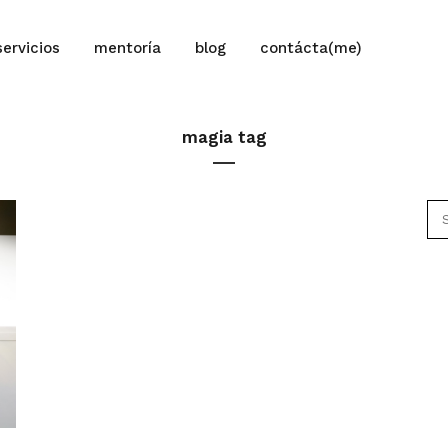
servicios
mentoría
blog
contácta(me)
magia tag